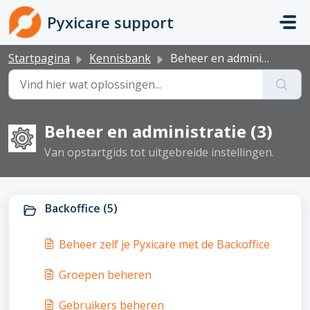
Doorgaan naar hoofdinhoud
Pyxicare support
Startpagina
Kennisbank
Beheer en administratie
Beheer en administratie (3)
Van opstartgids tot uitgebreide instellingen.
Backoffice (5)
Beheer zelf je Pyxicare met de Backoffice
Groepen beheren
Gebruikers beheren