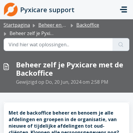
Doorgaan naar hoofdinhoud
Pyxicare support
Startpagina
Beheer en administratie
Backoffice
Beheer zelf je Pyxicare met de Backoffice
Beheer zelf je Pyxicare met de
Backoffice
Gewijzigd op Do, 20 Jun, 2024 om 2:58 PM
Met de backoffice beheer en benoem je alle
afdelingen en groepen in de organisatie, van
nieuwe of tijdelijke afdelingen tot oud-
cliënten. Kloppen alle persoonsgegevens nog?