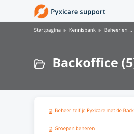
Doorgaan naar hoofdinhoud
Pyxicare support
Startpagina
Kennisbank
Beheer en administratie
Backoffice (5
Beheer zelf je Pyxicare met de Back
Groepen beheren