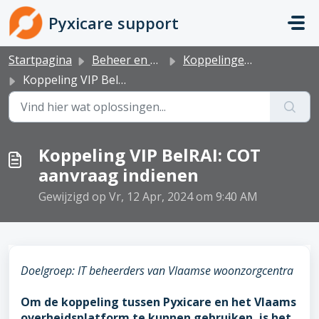
Doorgaan naar hoofdinhoud
Pyxicare support
Startpagina
Beheer en administratie
Koppelingen en export
Koppeling VIP BelRAI: COT aanvraag indienen
Koppeling VIP BelRAI: COT
aanvraag indienen
Gewijzigd op Vr, 12 Apr, 2024 om 9:40 AM
Doelgroep: IT beheerders van Vlaamse woonzorgcentra
Om de koppeling tussen Pyxicare en het Vlaams
overheidsplatform te kunnen gebruiken, is het